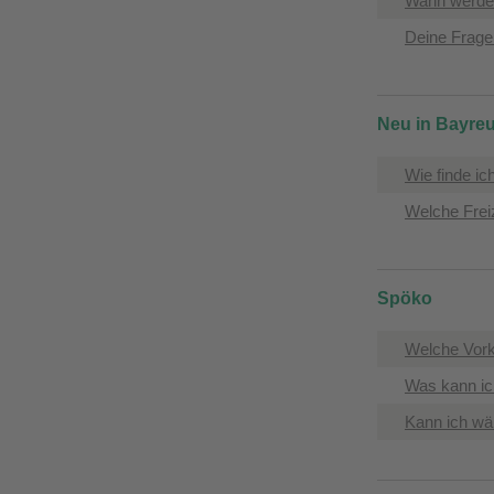
​Wann werde
​Deine Frag
Neu in Bayre
Wie finde i
Welche Freiz
Spöko
Welche Vork
Was kann ic
Kann ich wä