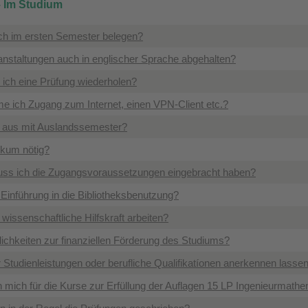
– Im Studium
h im ersten Semester belegen?
nstaltungen auch in englischer Sprache abgehalten?
 ich eine Prüfung wiederholen?
 ich Zugang zum Internet, einen VPN-Client etc.?
s aus mit Auslandssemester?
tikum nötig?
ss ich die Zugangsvoraussetzungen eingebracht haben?
 Einführung in die Bibliotheksbenutzung?
 wissenschaftliche Hilfskraft arbeiten?
ichkeiten zur finanziellen Förderung des Studiums?
 Studienleistungen oder berufliche Qualifikatíonen anerkennen lasse
h mich für die Kurse zur Erfüllung der Auflagen 15 LP Ingenieurmath