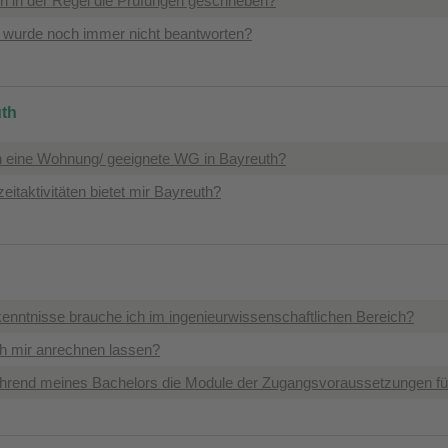
n in der Regel die Prüfungen geschrieben?
e wurde noch immer nicht beantworten?
uth
ch eine Wohnung/ geeignete WG in Bayreuth?
eitaktivitäten bietet mir Bayreuth?
enntnisse brauche ich im ingenieurwissenschaftlichen Bereich?
h mir anrechnen lassen?
hrend meines Bachelors die Module der Zugangsvoraussetzungen fü